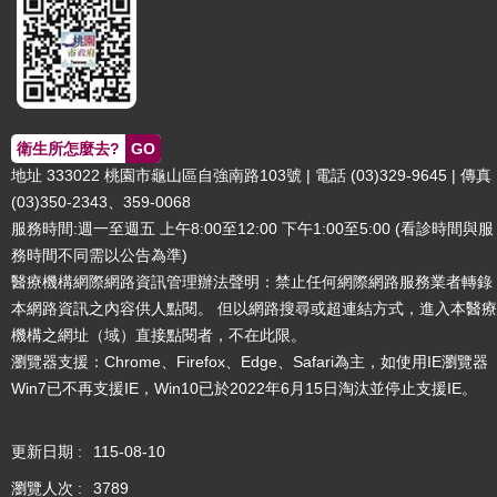
常
見
問
題
桃
衛生所怎麼去?
GO
園
地址 333022 桃園市龜山區自強南路103號 | 電話 (03)329-9645 | 傳真
市
(03)350-2343、359-0068
政
服務時間:週一至週五 上午8:00至12:00 下午1:00至5:00 (看診時間與服
府
務時間不同需以公告為準)
隱
醫療機構網際網路資訊管理辦法聲明：禁止任何網際網路服務業者轉錄
私
本網路資訊之內容供人點閱。 但以網路搜尋或超連結方式，進入本醫療
權
機構之網址（域）直接點閱者，不在此限。
政
瀏覽器支援：Chrome、Firefox、Edge、Safari為主，如使用IE瀏覽器
策
Win7已不再支援IE，Win10已於2022年6月15日淘汰並停止支援IE。
網
站
更新日期
115-08-10
安
全
瀏覽人次
3789