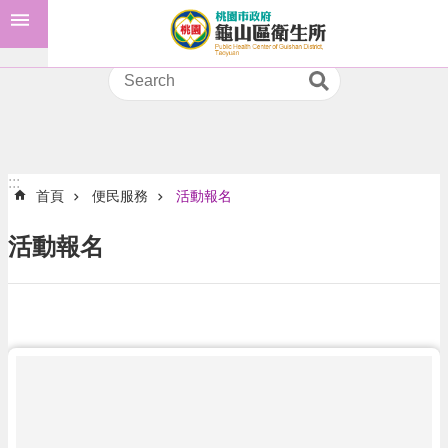
:::
跳到主要內容區塊
預
防
接
種
進
階
:::
首頁
便民服務
活動報名
搜
尋
活動報名
認
識
我
們
訊
息