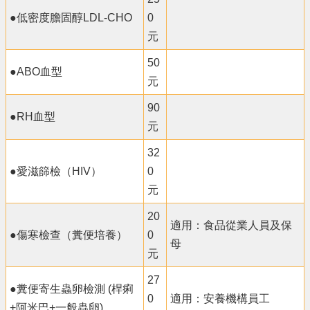
●低密度膽固醇LDL-CHO
0
元
50
●ABO血型
元
90
●RH血型
元
32
●愛滋篩檢（HIV）
0
元
20
適用：食品從業人員及保
●傷寒檢查（糞便培養）
0
母
元
27
●糞便寄生蟲卵檢測 (桿痢
0
適用：安養機構員工
+阿米巴+一般蟲卵)