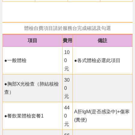
體檢自費項目請於服務台完成確認及勾選
項目
費用
備註
10
●一般體檢
0
●各式體檢必選此項目
元
30
●胸部X光檢查（肺結核檢
0
查）
元
44
A肝IgM(是否感染中)+傷寒
●餐飲業體檢套餐1
0
(糞便)
元