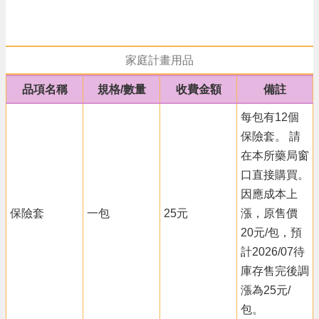
政
策
政
家庭計畫用品
府
網
品項名稱
規格/數量
收費金額
備註
站
資
每包有12個
料
保險套。 請
開
放
在本所藥局窗
宣
口直接購買。
告
因應成本上
保險套
一包
25元
漲，原售價
20元/包，預
計2026/07待
庫存售完後調
漲為25元/
包。