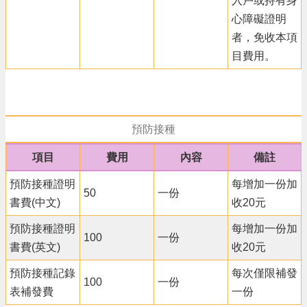
入戶或持有身
常
心障礙證明
見
者，免收本項
問
目費用。
題
桃
園
市
政
預防接種
府
項目
費用
內容
備註
隱
預防接種證明
每增加一份加
私
50
一份
權
書費(中文)
收20元
政
預防接種證明
每增加一份加
策
100
一份
書費(英文)
收20元
網
站
預防接種記錄
每次僅限補發
100
一份
安
表補發費
一份
全