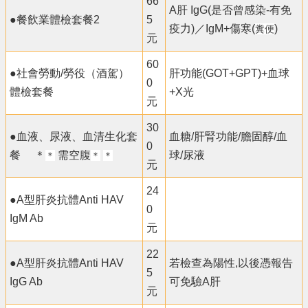
66
A肝 IgG(是否曾感染-有免
●餐飲業體檢套餐2
5
疫力)／IgM+傷寒(
)
糞便
元
60
●社會勞動/勞役（酒駕）
肝功能(GOT+GPT)+血球
0
體檢套餐
+X光
元
30
●血液、尿液、血清生化套
血糖/肝腎功能/膽固醇/血
0
餐 ＊
需空腹
球/尿液
＊
＊
＊
元
24
●A型肝炎抗體Anti HAV
0
IgM Ab
元
22
●A型肝炎抗體Anti HAV
若檢查為陽性,以後憑報告
5
IgG Ab
可免驗A肝
元