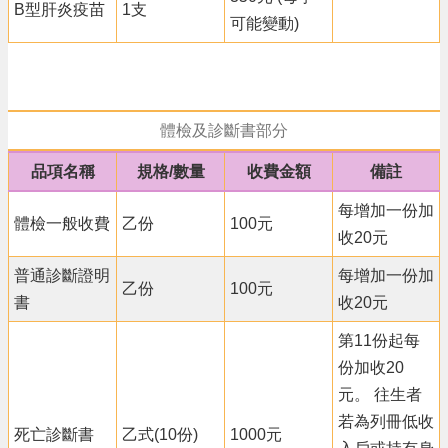
B型肝炎疫苗
1支
可能變動)
政
府
資
訊
公
體檢及診斷書部分
開
品項名稱
規格/數量
收費金額
備註
回
首
每增加一份加
體檢一般收費
乙份
100元
頁
收20元
網
普通診斷證明
每增加一份加
乙份
100元
站
書
收20元
導
覽
第11份起每
份加收20
市
政
元。 往生者
信
若為列冊低收
箱
死亡診斷書
乙式(10份)
1000元