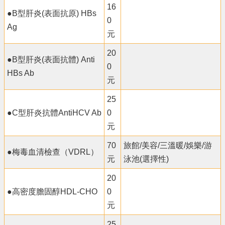
16
●B型肝炎(表面抗原) HBs
0
Ag
元
20
●B型肝炎(表面抗體) Anti
0
HBs Ab
元
25
●C型肝炎抗體AntiHCV Ab
0
元
70
旅館/美容/三溫暖/娛樂/游
●梅毒血清檢查（VDRL）
元
泳池(選擇性)
20
●高密度膽固醇HDL-CHO
0
元
25