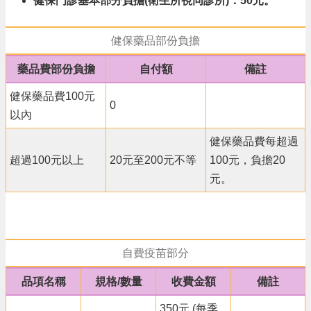
健保門診基本部分負擔(衛生所視同診所)：50元。
公
告
健保藥品部份負擔
門
診
藥品費部份負擔
自付額
備註
資
訊
健保藥品費100元
0
業
以內
務
健保藥品費每超過
資
訊
超過100元以上
20元至200元不等
100元，負擔20
元。
便
民
服
務
機
自費疫苗部分
關
品項名稱
規格/數量
收費金額
備註
通
訊
350元 (每季
錄