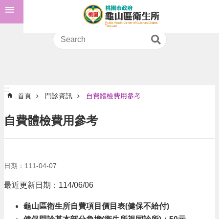
:::
跳到主要內容區塊
預
防
接
種
進
階
:::
首頁
門診資訊
自費體檢費用參考
搜
尋
自費體檢費用參考
認
識
日期：111-04-07
我
們
最近更新日期：114/06/06
訊
龜山區衛生所自費項目價目表(健保不給付)
息