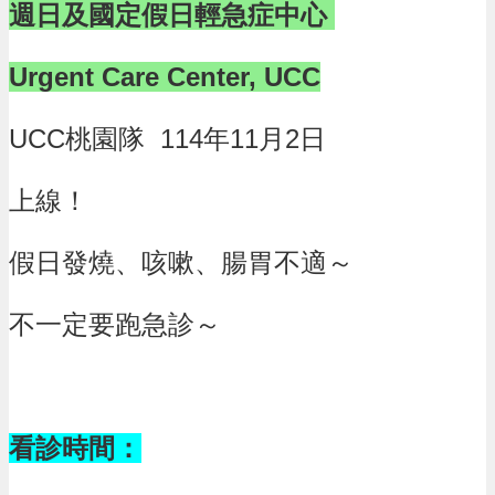
公
週日及國定假日輕急症中心
告
門
Urgent Care Center, UCC
診
資
UCC桃園隊 114年11月2日
訊
業
上線！
務
資
訊
假日發燒、咳嗽、腸胃不適～
便
民
不一定要跑急診～
服
務
機
關
看診時間：
通
訊
錄