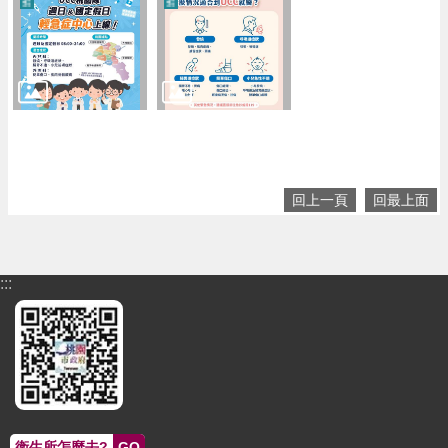
回上一頁
回最上面
:::
衛生所怎麼去?
GO