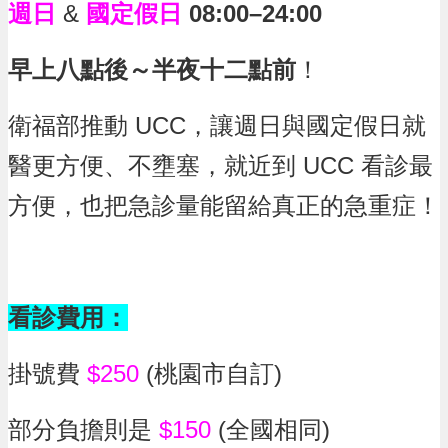
週日
&
國定假日
08:00–24:00
政
府
早上八點後～半夜十二點前
！
資
訊
衛福部推動 UCC，讓週日與國定假日就
公
開
醫更方便、不壅塞，就近到 UCC 看診最
回
方便，也把急診量能留給真正的急重症！
首
頁
網
站
導
看診費用：
覽
掛號費
$250
(桃園市自訂)
市
政
信
部分負擔則是
$150
(全國相同)
箱