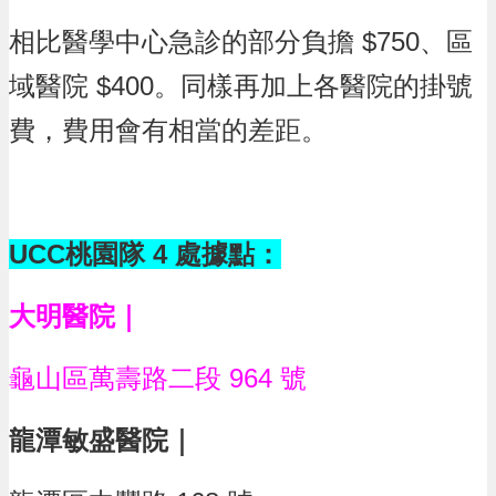
常
相比醫學中心急診的部分負擔 $750、區
見
問
域醫院 $400。同樣再加上各醫院的掛號
題
費，
費用會有相當的差距。
桃
園
市
政
府
UCC桃園隊 4 處據點：
隱
私
大明醫院｜
權
政
策
龜山區萬壽路二段 964 號
網
龍潭敏盛醫院｜
站
安
全