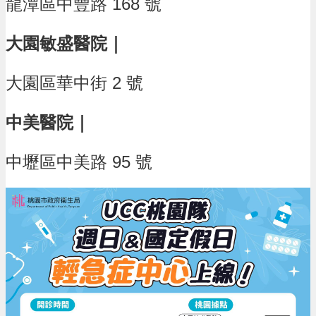
龍潭區中豐路 168 號
政
策
大園敏盛醫院｜
政
府
網
大園區華中街 2 號
站
資
中美醫院｜
料
開
放
中壢區中美路 95 號
宣
告