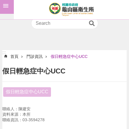
:::
跳到主要內容區塊
預
防
接
種
進
階
:::
首頁
門診資訊
假日輕急症中心UCC
搜
尋
假日輕急症中心UCC
認
假日輕急症中心UCC
識
我
們
聯絡人：陳建安
資料來源：本所
訊
聯絡資訊：03-3594278
息